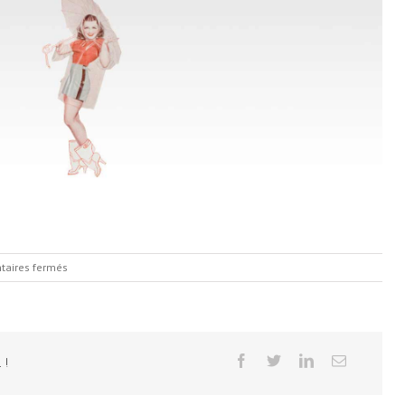
sur
aires fermés
Slide
2
 !