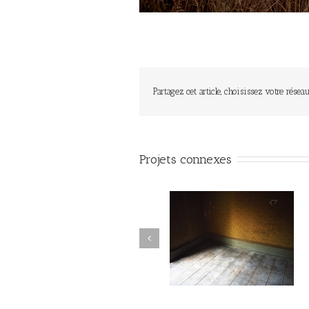
Partagez cet article, choisissez votre réseau
Projets connexes
Autant parler au vent #001
Autant parler au vent #0