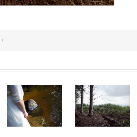
 !
14
Autant parler au vent #012
Autant parler au vent #0