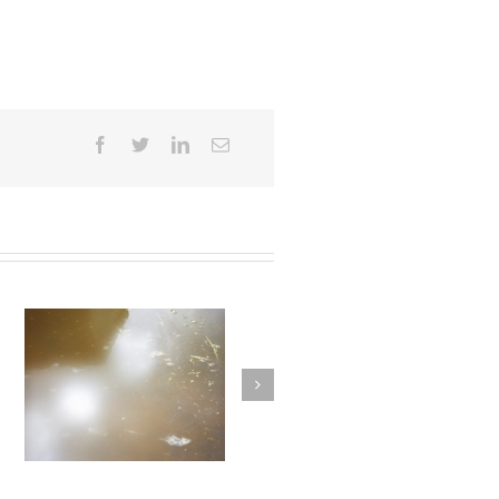
11
Autant parler au vent #010