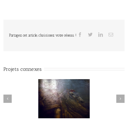
Partagez cet article, choisissez votre réseau !
Projets connexes
ards sur les musées
Voyages