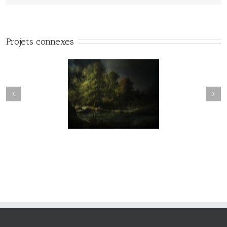
Projets connexes
vie#025
vie#024