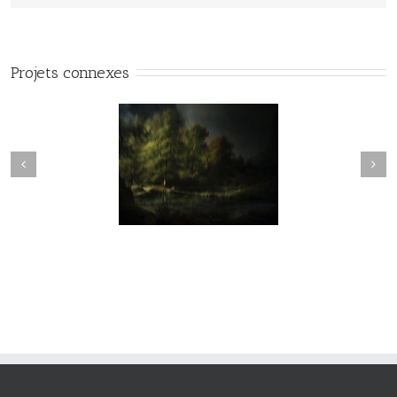
Projets connexes
vie#025
vie#024