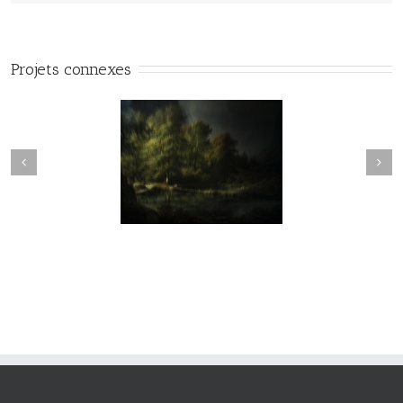
Projets connexes
vie#025
vie#024