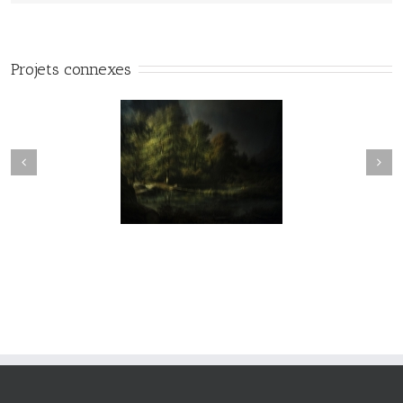
Projets connexes
vie#025
vie#024