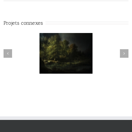
Projets connexes
vie#025
vie#024