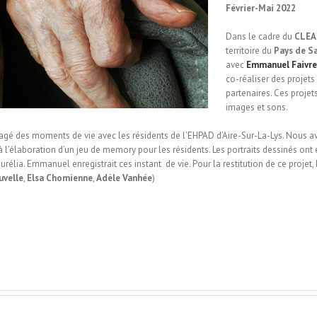
Février-Mai 2022
Dans le cadre du
CLEA
territoire du
Pays de S
avec
Emmanuel Faivre
co-réaliser des projets 
partenaires. Ces proje
images et sons.
gé des moments de vie avec les résidents de l’EHPAD d’Aire-Sur-La-Lys. Nous av
ce à l’élaboration d’un jeu de memory pour les résidents. Les portraits dessinés ont
élia. Emmanuel enregistrait ces instant de vie. Pour la restitution de ce projet,
uvelle
,
Elsa Chomienne
,
Adèle Vanhée
)