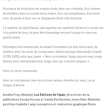
Puissance de révolution de simples fruits dans une corbeille, d’un chemin
de trembles dans la courbe d’une rivière, d’un ciel tempétueux, d’un lierre
rose, de pieds et bras nus se dégageant d’une robe blanche.
Ce sublime-là, dont Balzac sait exprimer au suprême l’éclat et le secret, est
à la portée de tous, et peut-être davantage encore lorsque le cœur est
grand ouvert.
Permettez-moi maintenant, écoutant l’ensemble Les Arts florissants, de
célébrer avec les mots du compositeur italien baroque Alessandro Grandi
(1590-1630) celle que j’aime : « Veni coronaberis. Surge sponsa mea, surge
dilecta mea, immaculata mea, surge, veni, qui a amore langueo. »
Viens, tu seras couronnée.
Lève-toi, ma fiancée, lève-toi ma bien-aimée, réveille-toi, viens, car je
languis d’amour.
Aurélia Frey,
Dilecta(e)
,
Les Editions de l’épair
, directrices de la
publication Soraya Hocine et Sandy Berthomieu, texte Marc Blanchet,
postface Isabelle Lamy, conception et réalisation graphique Marie