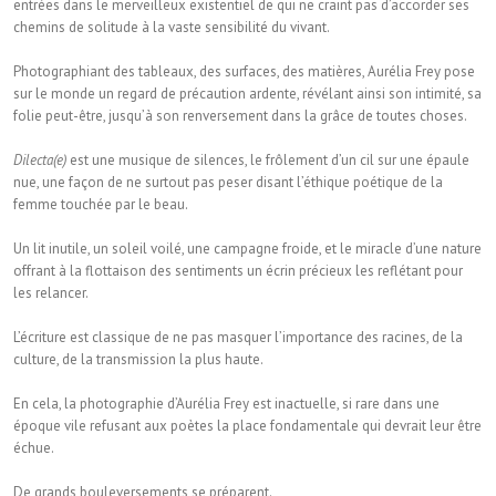
entrées dans le merveilleux existentiel de qui ne craint pas d’accorder ses
chemins de solitude à la vaste sensibilité du vivant.
Photographiant des tableaux, des surfaces, des matières, Aurélia Frey pose
sur le monde un regard de précaution ardente, révélant ainsi son intimité, sa
folie peut-être, jusqu’à son renversement dans la grâce de toutes choses.
Dilecta(e)
est une musique de silences, le frôlement d’un cil sur une épaule
nue, une façon de ne surtout pas peser disant l’éthique poétique de la
femme touchée par le beau.
Un lit inutile, un soleil voilé, une campagne froide, et le miracle d’une nature
offrant à la flottaison des sentiments un écrin précieux les reflétant pour
les relancer.
L’écriture est classique de ne pas masquer l’importance des racines, de la
culture, de la transmission la plus haute.
En cela, la photographie d’Aurélia Frey est inactuelle, si rare dans une
époque vile refusant aux poètes la place fondamentale qui devrait leur être
échue.
De grands bouleversements se préparent.