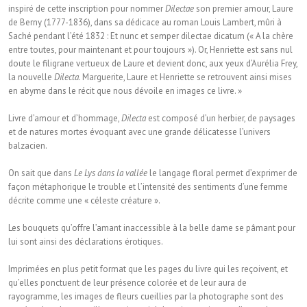
inspiré de cette inscription pour nommer
Dilectae
son premier amour, Laure
de Berny (1777-1836), dans sa dédicace au roman Louis Lambert, mûri à
Saché pendant l’été 1832 : Et nunc et semper dilectae dicatum (« A la chère
entre toutes, pour maintenant et pour toujours »). Or, Henriette est sans nul
doute le filigrane vertueux de Laure et devient donc, aux yeux d’Aurélia Frey,
la nouvelle
Dilecta
. Marguerite, Laure et Henriette se retrouvent ainsi mises
en abyme dans le récit que nous dévoile en images ce livre. »
Livre d’amour et d’hommage,
Dilecta
est composé d’un herbier, de paysages
et de natures mortes évoquant avec une grande délicatesse l’univers
balzacien.
On sait que dans
Le Lys dans la vallée
le langage floral permet d’exprimer de
façon métaphorique le trouble et l’intensité des sentiments d’une femme
décrite comme une « céleste créature ».
Les bouquets qu’offre l’amant inaccessible à la belle dame se pâmant pour
lui sont ainsi des déclarations érotiques.
Imprimées en plus petit format que les pages du livre qui les reçoivent, et
qu’elles ponctuent de leur présence colorée et de leur aura de
rayogramme, les images de fleurs cueillies par la photographe sont des