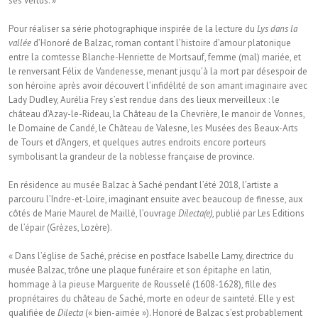
ses vertus. »
Pour réaliser sa série photographique inspirée de la lecture du
Lys dans la
vallée
d’Honoré de Balzac, roman contant l’histoire d’amour platonique
entre la comtesse Blanche-Henriette de Mortsauf, femme (mal) mariée, et
le renversant Félix de Vandenesse, menant jusqu’à la mort par désespoir de
son héroïne après avoir découvert l’infidélité de son amant imaginaire avec
Lady Dudley, Aurélia Frey s’est rendue dans des lieux merveilleux : le
château d’Azay-le-Rideau, la Château de la Chevrière, le manoir de Vonnes,
le Domaine de Candé, le Château de Valesne, les Musées des Beaux-Arts
de Tours et d’Angers, et quelques autres endroits encore porteurs
symbolisant la grandeur de la noblesse française de province.
En résidence au musée Balzac à Saché pendant l’été 2018, l’artiste a
parcouru l’Indre-et-Loire, imaginant ensuite avec beaucoup de finesse, aux
côtés de Marie Maurel de Maillé, l’ouvrage
Dilecta(e)
, publié par Les Editions
de l’épair (Grèzes, Lozère).
« Dans l’église de Saché, précise en postface Isabelle Lamy, directrice du
musée Balzac, trône une plaque funéraire et son épitaphe en latin,
hommage à la pieuse Marguerite de Rousselé (1608-1628), fille des
propriétaires du château de Saché, morte en odeur de sainteté. Elle y est
qualifiée de
Dilecta
(« bien-aimée »). Honoré de Balzac s’est probablement