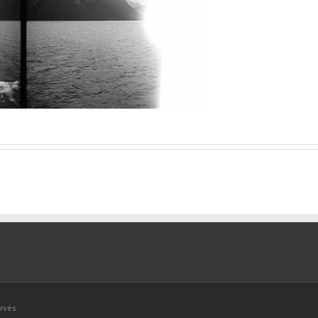
rvés.