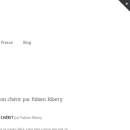
 Presse
Blog
l’on chérit par Fabien Ribery
N CHÉRIT
par Fabien Ribery
s le savez déjà, sans rien savoir encore, le