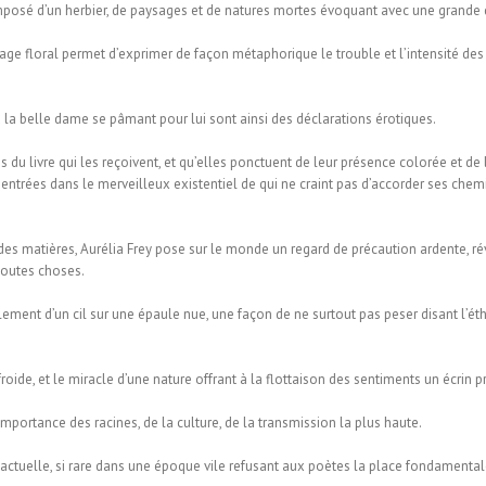
posé d’un herbier, de paysages et de natures mortes évoquant avec une grande d
age floral permet d’exprimer de façon métaphorique le trouble et l’intensité 
 la belle dame se pâmant pour lui sont ainsi des déclarations érotiques.
s du livre qui les reçoivent, et qu’elles ponctuent de leur présence colorée et d
 entrées dans le merveilleux existentiel de qui ne craint pas d’accorder ses chemi
es matières, Aurélia Frey pose sur le monde un regard de précaution ardente, révél
toutes choses.
lement d’un cil sur une épaule nue, une façon de ne surtout pas peser disant l’
froide, et le miracle d’une nature offrant à la flottaison des sentiments un écrin p
importance des racines, de la culture, de la transmission la plus haute.
inactuelle, si rare dans une époque vile refusant aux poètes la place fondamentale