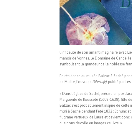
ien Ribery
l’infidélité de son amant imaginaire avec La
manoir de Vonnes, le Domaine de Candé, le 
symbolisant la grandeur de la noblesse fran
En résidence au musée Balzac à Saché pendan
de Maillé, l’ouvrage
Dilecta(e)
, publié par Les
« Dans l’église de Saché, précise en postfac
Marguerite de Rousselé (1608-1628), fille de
Balzac s’est probablement inspiré de cette
mûri à Saché pendant l’été 1832 : Et nunc et 
filigrane vertueux de Laure et devient donc, 
que nous dévoile en images ce livre. »