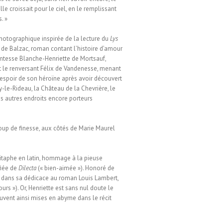
lle croissait pour le ciel, en le remplissant
. »
photographique inspirée de la lecture du
Lys
de Balzac, roman contant l’histoire d’amour
mtesse Blanche-Henriette de Mortsauf,
 le renversant Félix de Vandenesse, menant
sespoir de son héroïne après avoir découvert
y-le-Rideau, la Château de la Chevrière, le
s autres endroits encore porteurs
coup de finesse, aux côtés de Marie Maurel
pitaphe en latin, hommage à la pieuse
fiée de
Dilecta
(« bien-aimée »). Honoré de
 dans sa dédicace au roman Louis Lambert,
rs »). Or, Henriette est sans nul doute le
rouvent ainsi mises en abyme dans le récit