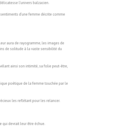
élicatesse l’univers balzacien.
des sentiments d’une femme décrite comme
e leur aura de rayogramme, les images de
ns de solitude à la vaste sensibilité du
ant ainsi son intimité, sa folie peut-être,
éthique poétique de la femme touchée par le
récieux les reflétant pour les relancer.
 qui devrait leur être échue.