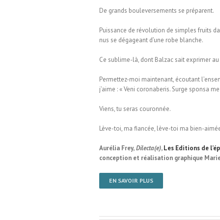
De grands bouleversements se préparent.
Puissance de révolution de simples fruits dan
nus se dégageant d’une robe blanche.
Ce sublime-là, dont Balzac sait exprimer au 
Permettez-moi maintenant, écoutant l’ensem
j’aime : « Veni coronaberis. Surge sponsa me
Viens, tu seras couronnée.
Lève-toi, ma fiancée, lève-toi ma bien-aimée, 
Aurélia Frey,
Dilecta(e)
,
Les Editions de l’ép
conception et réalisation graphique Mari
EN SAVOIR PLUS