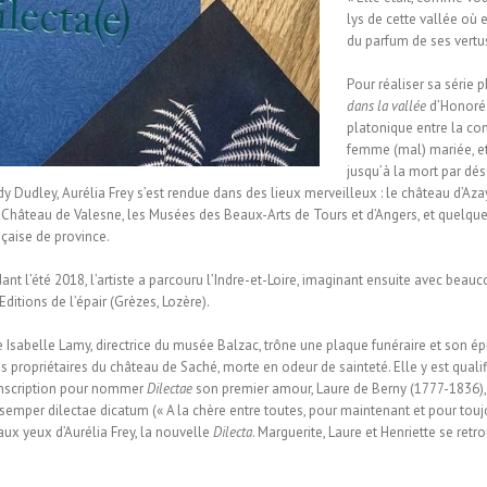
lys de cette vallée où e
du parfum de ses vertus
Pour réaliser sa série 
dans la vallée
d’Honoré 
platonique entre la co
femme (mal) mariée, et
jusqu’à la mort par dé
dy Dudley, Aurélia Frey s’est rendue dans des lieux merveilleux : le château d’Aza
Château de Valesne, les Musées des Beaux-Arts de Tours et d’Angers, et quelque
çaise de province.
t l’été 2018, l’artiste a parcouru l’Indre-et-Loire, imaginant ensuite avec beau
 Editions de l’épair (Grèzes, Lozère).
e Isabelle Lamy, directrice du musée Balzac, trône une plaque funéraire et son é
s propriétaires du château de Saché, morte en odeur de sainteté. Elle y est quali
 inscription pour nommer
Dilectae
son premier amour, Laure de Berny (1777-1836),
semper dilectae dicatum (« A la chère entre toutes, pour maintenant et pour toujou
aux yeux d’Aurélia Frey, la nouvelle
Dilecta
. Marguerite, Laure et Henriette se ret