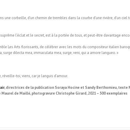
s une corbeille, d’un chemin de trembles dans la courbe d’une rivière, d’un ciel t
suprême l’éclat et le secret, est à la portée de tous, et peut-être davantage enc
ble Les Arts florissants, de célébrer avec les mots du compositeur italien baro
a, surge dilecta mea, immaculata mea, surge, veni, qui a amore langueo. »
réveille-toi, viens, car je languis d’amour.
air
, directrices de la publication Soraya Hocine et Sandy Berthomieu, texte 
e Maurel de Maillé, photogravure Christophe Girard, 2021 – 500 exemplaires