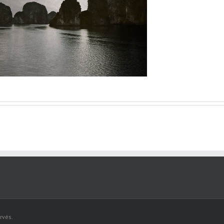
rvés.