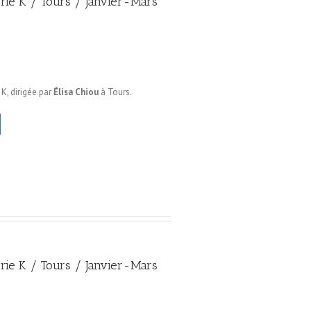
erie K / Tours / Janvier-Mars
 K, dirigée par
Élisa Chiou
à Tours.
erie K / Tours / Janvier-Mars