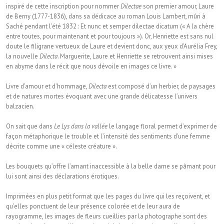
inspiré de cette inscription pour nommer
Dilectae
son premier amour, Laure
de Berny (1777-1836), dans sa dédicace au roman Louis Lambert, mûri à
Saché pendant l’été 1832 : Et nunc et semper dilectae dicatum (« A la chère
entre toutes, pour maintenant et pour toujours »). Or, Henriette est sans nul
doute le filigrane vertueux de Laure et devient donc, aux yeux d’Aurélia Frey,
la nouvelle
Dilecta
. Marguerite, Laure et Henriette se retrouvent ainsi mises
en abyme dans le récit que nous dévoile en images ce livre. »
Livre d’amour et d’hommage,
Dilecta
est composé d’un herbier, de paysages
et de natures mortes évoquant avec une grande délicatesse l’univers
balzacien.
On sait que dans
Le Lys dans la vallée
le langage floral permet d’exprimer de
façon métaphorique le trouble et l’intensité des sentiments d’une femme
décrite comme une « céleste créature ».
Les bouquets qu’offre l’amant inaccessible à la belle dame se pâmant pour
lui sont ainsi des déclarations érotiques.
Imprimées en plus petit format que les pages du livre qui les reçoivent, et
qu’elles ponctuent de leur présence colorée et de leur aura de
rayogramme, les images de fleurs cueillies par la photographe sont des