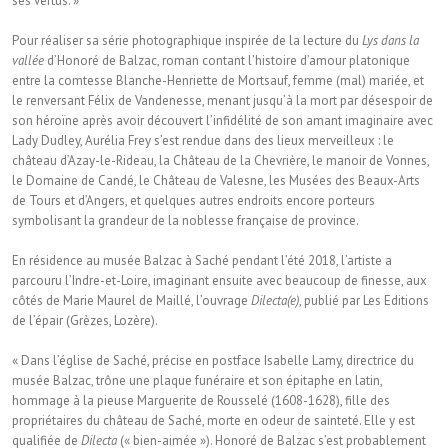
ses vertus. »
Pour réaliser sa série photographique inspirée de la lecture du
Lys dans la
vallée
d’Honoré de Balzac, roman contant l’histoire d’amour platonique
entre la comtesse Blanche-Henriette de Mortsauf, femme (mal) mariée, et
le renversant Félix de Vandenesse, menant jusqu’à la mort par désespoir de
son héroïne après avoir découvert l’infidélité de son amant imaginaire avec
Lady Dudley, Aurélia Frey s’est rendue dans des lieux merveilleux : le
château d’Azay-le-Rideau, la Château de la Chevrière, le manoir de Vonnes,
le Domaine de Candé, le Château de Valesne, les Musées des Beaux-Arts
de Tours et d’Angers, et quelques autres endroits encore porteurs
symbolisant la grandeur de la noblesse française de province.
En résidence au musée Balzac à Saché pendant l’été 2018, l’artiste a
parcouru l’Indre-et-Loire, imaginant ensuite avec beaucoup de finesse, aux
côtés de Marie Maurel de Maillé, l’ouvrage
Dilecta(e)
, publié par Les Editions
de l’épair (Grèzes, Lozère).
« Dans l’église de Saché, précise en postface Isabelle Lamy, directrice du
musée Balzac, trône une plaque funéraire et son épitaphe en latin,
hommage à la pieuse Marguerite de Rousselé (1608-1628), fille des
propriétaires du château de Saché, morte en odeur de sainteté. Elle y est
qualifiée de
Dilecta
(« bien-aimée »). Honoré de Balzac s’est probablement