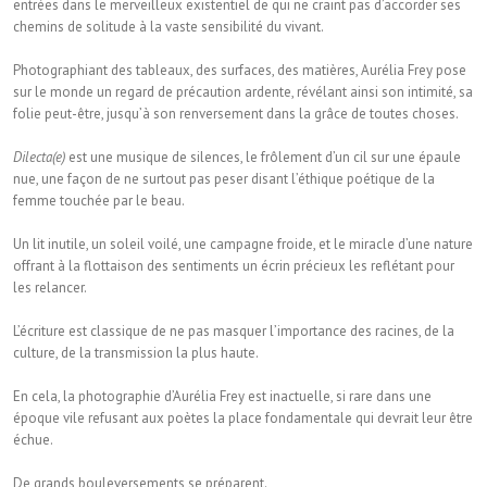
entrées dans le merveilleux existentiel de qui ne craint pas d’accorder ses
chemins de solitude à la vaste sensibilité du vivant.
Photographiant des tableaux, des surfaces, des matières, Aurélia Frey pose
sur le monde un regard de précaution ardente, révélant ainsi son intimité, sa
folie peut-être, jusqu’à son renversement dans la grâce de toutes choses.
Dilecta(e)
est une musique de silences, le frôlement d’un cil sur une épaule
nue, une façon de ne surtout pas peser disant l’éthique poétique de la
femme touchée par le beau.
Un lit inutile, un soleil voilé, une campagne froide, et le miracle d’une nature
offrant à la flottaison des sentiments un écrin précieux les reflétant pour
les relancer.
L’écriture est classique de ne pas masquer l’importance des racines, de la
culture, de la transmission la plus haute.
En cela, la photographie d’Aurélia Frey est inactuelle, si rare dans une
époque vile refusant aux poètes la place fondamentale qui devrait leur être
échue.
De grands bouleversements se préparent.