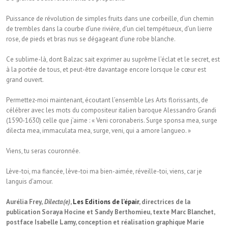
Puissance de révolution de simples fruits dans une corbeille, d’un chemin
de trembles dans la courbe d’une rivière, d’un ciel tempétueux, d’un lierre
rose, de pieds et bras nus se dégageant d’une robe blanche.
Ce sublime-là, dont Balzac sait exprimer au suprême l’éclat et le secret, est
à la portée de tous, et peut-être davantage encore lorsque le cœur est
grand ouvert.
Permettez-moi maintenant, écoutant l’ensemble Les Arts florissants, de
célébrer avec les mots du compositeur italien baroque Alessandro Grandi
(1590-1630) celle que j’aime : « Veni coronaberis. Surge sponsa mea, surge
dilecta mea, immaculata mea, surge, veni, qui a amore langueo. »
Viens, tu seras couronnée.
Lève-toi, ma fiancée, lève-toi ma bien-aimée, réveille-toi, viens, car je
languis d’amour.
Aurélia Frey,
Dilecta(e)
,
Les Editions de l’épair
, directrices de la
publication Soraya Hocine et Sandy Berthomieu, texte Marc Blanchet,
postface Isabelle Lamy, conception et réalisation graphique Marie