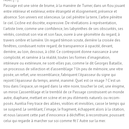
Passage est une série de brume, à la manière de Turner, dans un flou jouant
entre intérieur et ex­térieur, entre étrangeté et éloignement, présence et
absence. Son univers est silencieux. Le ciel pénètre la terre, l’arbre pénètre
le ciel. L’icône est discrète, expressive. De révélations à représentation,
l’artiste livre, comme une confidence, les labyrinthes de ses obscurités, ses
vérités, construit son vrai et son faux, ouvre à une géométrie du regard, à
travers ombre et lumière. Un regard témoin scrute, derrière la croi­sée des
fenêtres, conduisant notre regard, de transparence à opacité, devant,
derrière, au loin, dessous, à côté. Ce contrepoint donne naissance à une
complicité, et ramène à la réalité, toutes les formes d’imagination,
intérieure ou extérieure, ne sont-elles pas, comme le dit Georges Bataille,
un processus de sélection et d’assemblage ? Un peu de mémoire, une vitre
posée, un reflet, une ressemblance, fabriquent l’épaisseur du si­gne qui
rejoint l’épaisseur du temps, animé, ina­nimé. Quel est ce visage ? C’est un
trou dans l’espace, un regard dans la vitre noire, toucher le ciel, une énigme,
un miroir. L’assemblage et le tremblé de ce Passage construisent un monde
autre, diaphane, mettant en scène et en jeu éléments naturels ou recom­
posés. Aurélia Frey trace des allées, visibles et invisibles, casse le temps qui
se suspend. Le semblant, l’image, le fragment, échappent alors à la citation,
et nous laissent cette part d’inno­cence à déchiffrer, à reconstruire, poussant
celui qui regarde à marcher sur soi comme fit l’ Autre sur la mer.