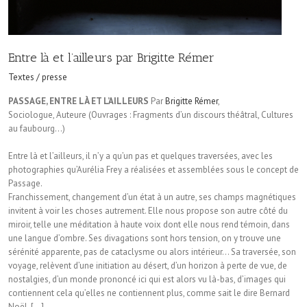
Entre là et l’ailleurs par Brigitte Rémer
Textes / presse
PASSAGE, ENTRE LÀ ET L’AILLEURS
Par
Brigitte Rémer
,
Sociologue, Auteure (Ouvrages : Fragments d’un discours théâtral, Cultures
au faubourg…)
Entre là et l’ailleurs, il n’y a qu’un pas et quelques traversées, avec les
photographies qu’Aurélia Frey a réalisées et assemblées sous le concept de
Passage.
Franchissement, changement d’un état à un autre, ses champs magnétiques
invitent à voir les choses autrement. Elle nous propose son autre côté du
miroir, telle une méditation à haute voix dont elle nous rend témoin, dans
une lan­gue d’ombre. Ses divagations sont hors tension, on y trouve une
sérénité apparente, pas de ca­taclysme ou alors intérieur… Sa traversée, son
voyage, relèvent d’une initiation au désert, d’un horizon à perte de vue, de
nostalgies, d’un mon­de prononcé ici qui est alors vu là-bas, d’images qui
contiennent cela qu’elles ne contiennent plus, comme sait le dire Bernard
Noël. […]