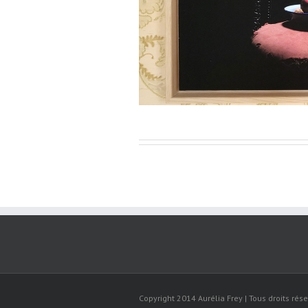
s les Murs n°1 / Domaine de
Copyright 2014 Aurélia Frey | Tous droits rése