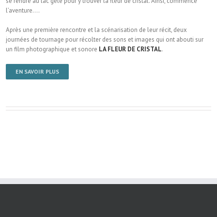
se rendre au lac gelé pour y trouver la fleur de cristal. Ainsi, commence
l’aventure….
Après une première rencontre et la scénarisation de leur récit, deux
journées de tournage pour récolter des sons et images qui ont abouti sur
un film photographique et sonore
LA FLEUR DE CRISTAL
.
EN SAVOIR PLUS