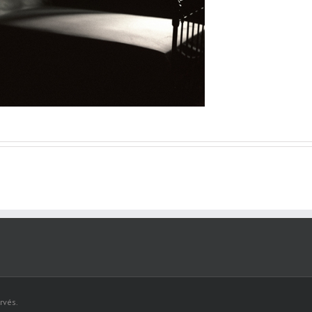
rvés.