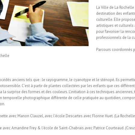
La Ville de La Rochelle 
destination des enfant
culturelle. Elle propos
artistiques et culturel
pour favoriser la rencon
professionnels de la cu
Parcours coordonnés pa
chelle
édés anciens tels que : le rayogramme, le cyanotype et le sténopé. Ils permetten
hotosensible. C’est à partir de plantes collectées par les enfants que ces différ
 la surprise des formes et des couleurs. L’initiation à ces techniques anciennes, 
on temporelle photographique différente de celle pratiquée au quotidien, compos
ion.
enette avec Manon Clauzel, avec l’école Descartes avec Florine Huet. (La Rochell
re avec Amandine Frey & l’école de Saint-Chabrais avec Patrice Courteaud. (Creu