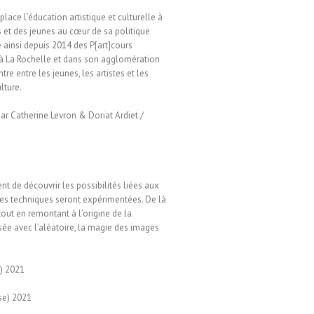
place l’éducation artistique et culturelle à
s et des jeunes au cœur de sa politique
e ainsi depuis 2014 des P[art]cours
s à La Rochelle et dans son agglomération
tre entre les jeunes, les artistes et les
lture.
r Catherine Levron & Doriat Ardiet /
t de découvrir les possibilités liées aux
entes techniques seront expérimentées. De là
tout en remontant à l’origine de la
ée avec l’aléatoire, la magie des images
e) 2021
se) 2021