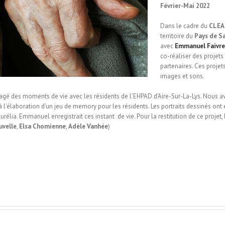
Février-Mai 2022
Dans le cadre du
CLEA
territoire du
Pays de S
avec
Emmanuel Faivre
co-réaliser des projets 
partenaires. Ces proje
images et sons.
gé des moments de vie avec les résidents de l’EHPAD d’Aire-Sur-La-Lys. Nous av
ce à l’élaboration d’un jeu de memory pour les résidents. Les portraits dessinés ont
élia. Emmanuel enregistrait ces instant de vie. Pour la restitution de ce projet,
uvelle
,
Elsa Chomienne
,
Adèle Vanhée
)