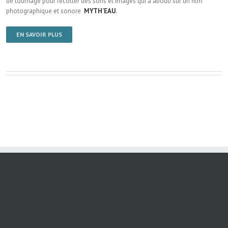
de tournage pour récolter des sons et images qui a abouti sur un film
photographique et sonore
MYTH’EAU
.
EN SAVOIR PLUS