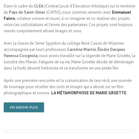
Dans le cadre du
CLEA
(Contrat Local d’Éducation Artistique) sur le territoire
du
Pays de Saint-Omer
(CAPSO), nous sommes amenés avec
Emmanuel
Faivre
,
créateur sonore et visuel, à co-imaginer et co-réaliser des projets
selon les sollicitations et l’envie des partenaires. Ces projets sont toujours
menés conjointement alliant images et sons.
Avec la classe de 5ème Spyridon du collège René Cassin de Wizernes
accompagnée par leurs professeurs
Caroline Martin
,
Élodie Darques
Vanessa Cicognola
, nous avons travaillé sur la légende de Marie Groette, la
sorcière des Marais. Fatiguée de sa vie, Marie Groette décide de déménager
dans la forêt, devient herboriste et se transforme en une petite fée.
Après une première rencontre et la scénarisation de leur récit, une journée
de tournage pour récolter des sons et images qui a abouti sur un film
photographique et sonore
LA MÉTAMORPHOSE DE MARIE GROETTE
.
EN SAVOIR PLUS