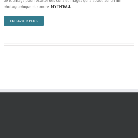
de tournage pour récolter des sons et images qui a abouti sur un film
photographique et sonore
MYTH’EAU
.
EN SAVOIR PLUS