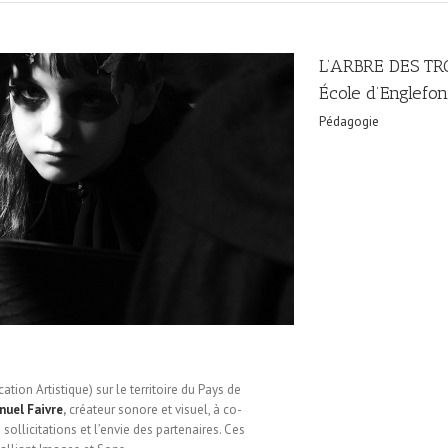
L’ARBRE DES TR
École d’Englefon
Pédagogie
tion Artistique) sur le territoire du Pays de
uel Faivre
,
créateur sonore et visuel, à co-
sollicitations et l’envie des partenaires. Ces