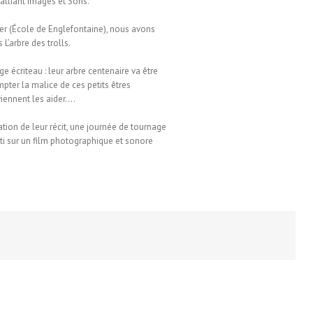
alliant Images et Sons.
er (École de Englefontaine), nous avons
 L’arbre des trolls.
ge écriteau : leur arbre centenaire va être
pter la malice de ces petits êtres
viennent les aider….
tion de leur récit, une journée de tournage
ti sur un film photographique et sonore