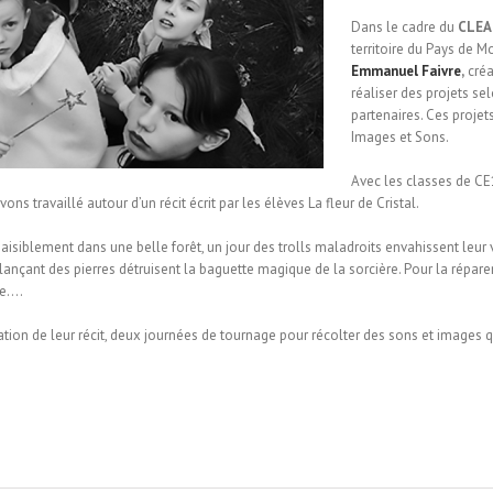
Dans le cadre du
CLEA
territoire du Pays de
Emmanuel Faivre
,
créa
réaliser des projets sel
partenaires. Ces proje
Images et Sons.
Avec les classes de C
ons travaillé autour d’un récit écrit par les élèves La fleur de Cristal.
t paisiblement dans une belle forêt, un jour des trolls maladroits envahissent leur 
 lançant des pierres détruisent la baguette magique de la sorcière. Pour la réparer,
re….
ation de leur récit, deux journées de tournage pour récolter des sons et images q