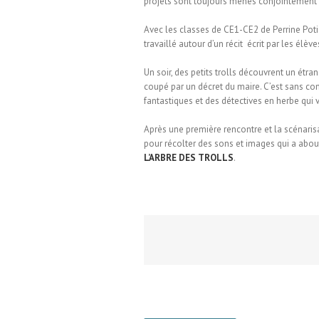
projets sont toujours menés conjointement 
Avec les classes de CE1-CE2 de Perrine Poti
travaillé autour d’un récit écrit par les élèves
Un soir, des petits trolls découvrent un étran
coupé par un décret du maire. C’est sans com
fantastiques et des détectives en herbe qui 
Après une première rencontre et la scénarisa
pour récolter des sons et images qui a abou
L’ARBRE DES TROLLS
.