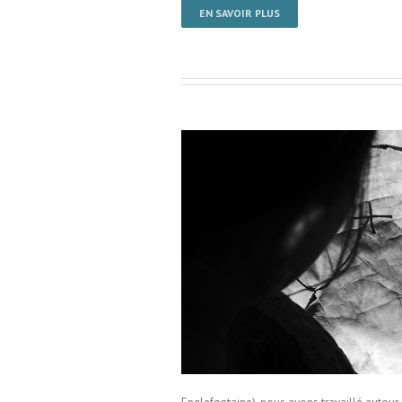
EN SAVOIR PLUS
 École Englefontaine