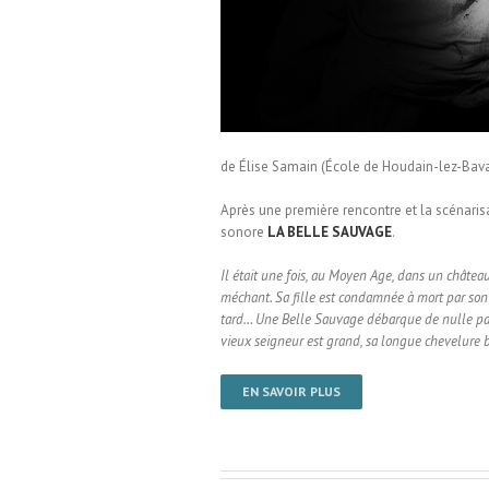
de Élise Samain (École de Houdain-lez-Bavay
Après une première rencontre et la scénaris
sonore
LA BELLE SAUVAGE
.
Il était une fois, au Moyen Age, dans un châtea
méchant. Sa fille est condamnée à mort par son p
tard… Une Belle Sauvage débarque de nulle par
vieux seigneur est grand, sa longue chevelure br
EN SAVOIR PLUS