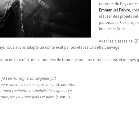
territoire du Pays de
Emmanuel Faivre
,
créa
réaliser des projets sel
partenaires. Ces proje
Images et Sons.
Avec les classes de C
), nous avons adapté un conte écrit par les élèves La Belle Sauvage.
ation de leur récit, deux journées de tournage pour récolter des sons et images q
u fort en Auvergne, un seigneur fort
ère car elle a libéré le prisonnier. 20 ans plus
t pour combattre les méfaits du seigneur. Le
une, ses yeux sont petits et noirs.
(suite…)