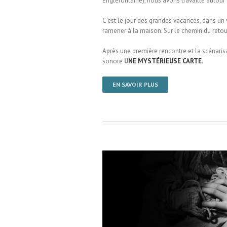
Englefontaine), nous avons travaillé autour 
C’est le jour des grandes vacances, dans u
ramener à la maison. Sur le chemin du retour
Après une première rencontre et la scénarisa
sonore
U
NE MYSTÉRIEUSE CARTE
.
EN SAVOIR PLUS
le Houdain-Lez-Bavay