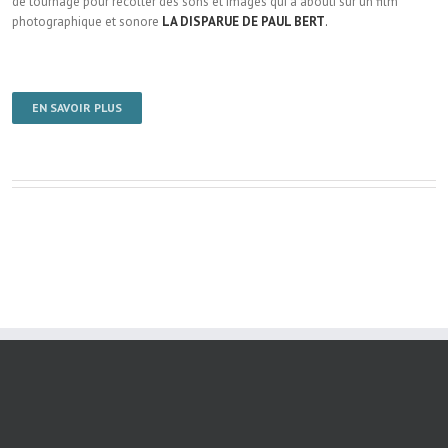
de tournage pour récolter des sons et images qui a abouti sur un film
photographique et sonore
LA DISPARUE DE PAUL BERT
.
EN SAVOIR PLUS