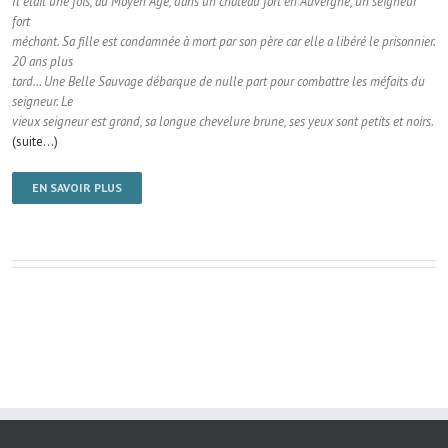
Il était une fois, au Moyen Age, dans un château fort en Auvergne, un seigneur
fort
méchant. Sa fille est condamnée à mort par son père car elle a libéré le prisonnier.
20 ans plus
tard… Une Belle Sauvage débarque de nulle part pour combattre les méfaits du
seigneur. Le
vieux seigneur est grand, sa longue chevelure brune, ses yeux sont petits et noirs.
(suite…)
EN SAVOIR PLUS