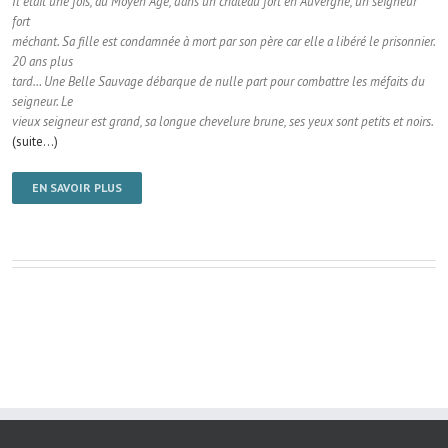
Il était une fois, au Moyen Age, dans un château fort en Auvergne, un seigneur
fort
méchant. Sa fille est condamnée à mort par son père car elle a libéré le prisonnier.
20 ans plus
tard… Une Belle Sauvage débarque de nulle part pour combattre les méfaits du
seigneur. Le
vieux seigneur est grand, sa longue chevelure brune, ses yeux sont petits et noirs.
(suite…)
EN SAVOIR PLUS