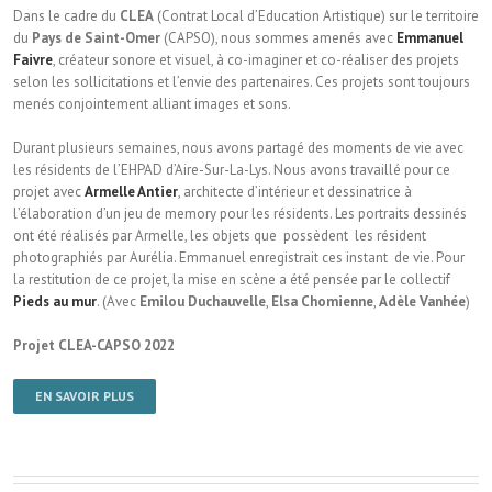
Dans le cadre du
CLEA
(Contrat Local d’Education Artistique) sur le territoire
du
Pays de Saint-Omer
(CAPSO), nous sommes amenés avec
Emmanuel
Faivre
, créateur sonore et visuel, à co-imaginer et co-réaliser des projets
selon les sollicitations et l’envie des partenaires. Ces projets sont toujours
menés conjointement alliant images et sons.
Durant plusieurs semaines, nous avons partagé des moments de vie avec
les résidents de l’EHPAD d’Aire-Sur-La-Lys. Nous avons travaillé pour ce
projet avec
Armelle Antier
, architecte d’intérieur et dessinatrice à
l’élaboration d’un jeu de memory pour les résidents. Les portraits dessinés
ont été réalisés par Armelle, les objets que possèdent les résident
photographiés par Aurélia. Emmanuel enregistrait ces instant de vie. Pour
la restitution de ce projet, la mise en scène a été pensée par le collectif
Pieds au mur
. (Avec
Emilou Duchauvelle
,
Elsa Chomienne
,
Adèle Vanhée
)
Projet CLEA-CAPSO 2022
EN SAVOIR PLUS