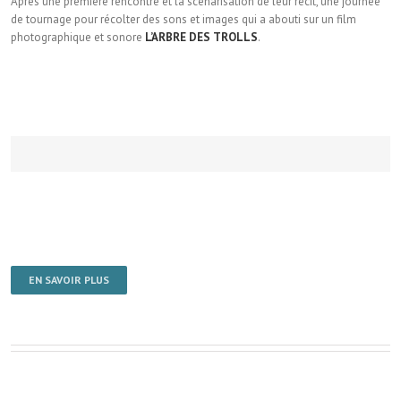
Après une première rencontre et la scénarisation de leur récit, une journée
de tournage pour récolter des sons et images qui a abouti sur un film
photographique et sonore
L’ARBRE DES TROLLS
.
EN SAVOIR PLUS