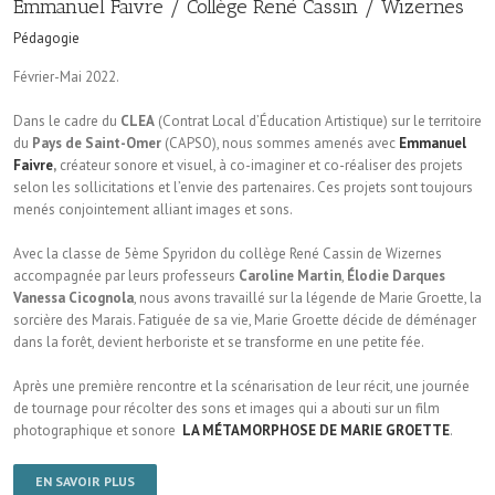
Emmanuel Faivre / Collège René Cassin / Wizernes
Pédagogie
Février-Mai 2022.
Dans le cadre du
CLEA
(Contrat Local d’Éducation Artistique) sur le territoire
du
Pays de Saint-Omer
(CAPSO), nous sommes amenés avec
Emmanuel
Faivre
,
créateur sonore et visuel, à co-imaginer et co-réaliser des projets
selon les sollicitations et l’envie des partenaires. Ces projets sont toujours
menés conjointement alliant images et sons.
Avec la classe de 5ème Spyridon du collège René Cassin de Wizernes
accompagnée par leurs professeurs
Caroline Martin
,
Élodie Darques
Vanessa Cicognola
, nous avons travaillé sur la légende de Marie Groette, la
sorcière des Marais. Fatiguée de sa vie, Marie Groette décide de déménager
dans la forêt, devient herboriste et se transforme en une petite fée.
Après une première rencontre et la scénarisation de leur récit, une journée
de tournage pour récolter des sons et images qui a abouti sur un film
photographique et sonore
LA MÉTAMORPHOSE DE MARIE GROETTE
.
EN SAVOIR PLUS