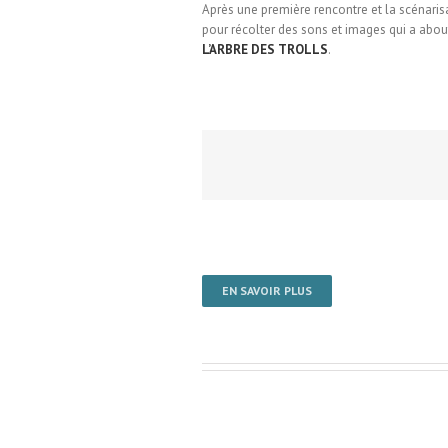
Après une première rencontre et la scénarisa
pour récolter des sons et images qui a abou
L’ARBRE DES TROLLS
.
EN SAVOIR PLUS