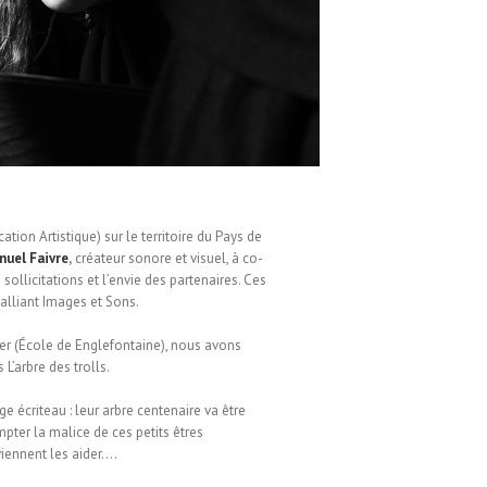
tion Artistique) sur le territoire du Pays de
uel Faivre
,
créateur sonore et visuel, à co-
sollicitations et l’envie des partenaires. Ces
alliant Images et Sons.
er (École de Englefontaine), nous avons
 L’arbre des trolls.
ge écriteau : leur arbre centenaire va être
pter la malice de ces petits êtres
viennent les aider….