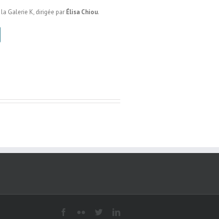
la Galerie K, dirigée par
Élisa Chiou
.