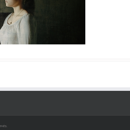
rvés.