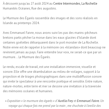
À découvrir jusqu’au 27 août 2024 au
Centre Intermondes, La Rochelle
Humanités Océanes, Rue des augustins.
Le Murmure des Égarés rassemble des images et des sons réalisés en
Islande au printemps 2024.
Avec Emmanuel Faivre, nous avons suivi les pas des marins-pêcheurs
bretons partis pêcher la morue dans les eaux glacées d’Islande dont
certaines goélettes débarquaient dans le port morutier de La Rochelle.
Notre envie est de rappeler à la mémoire ces «Islandais» dont beaucoup ne
revinrent jamais au pays. Faire entendre leur voix, ne serait-ce que par un
murmure… Le Murmure des Égarés.
Le rendu, escale de travail, est une installation immersive, visuelle et
sonore. Elle offre une déambulation au milieu de voilages, support à la
projection et de tirages photographiques dans une multidiffusion sonore
qui invite le spectateur à une rencontre poétique et sensible. Entre nature,
nature-mortes, entre terre et mer se dessine une invitation à la traversée
des mémoires océanes et humaines.
«
Exposition « le murmure des égarés « d’
Aurélia Frey
et
Emmanuel Faivre
. Un
voyage qui chaque fois me prend par la main , me chuchote à l’oreille des