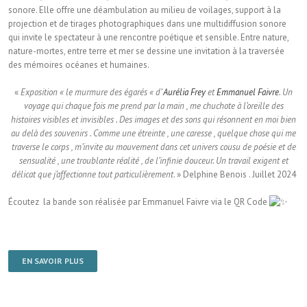
sonore. Elle offre une déambulation au milieu de voilages, support à la
projection et de tirages photographiques dans une multidiffusion sonore
qui invite le spectateur à une rencontre poétique et sensible. Entre nature,
nature-mortes, entre terre et mer se dessine une invitation à la traversée
des mémoires océanes et humaines.
«
Exposition « le murmure des égarés « d’
Aurélia Frey
et
Emmanuel Faivre
. Un
voyage qui chaque fois me prend par la main , me chuchote à l’oreille des
histoires visibles et invisibles . Des images et des sons qui résonnent en moi bien
au delà des souvenirs . Comme une étreinte , une caresse , quelque chose qui me
traverse le corps , m’invite au mouvement dans cet univers cousu de poésie et de
sensualité , une troublante réalité , de l’infinie douceur. Un travail exigent et
délicat que j’affectionne tout particulièrement
. » Delphine Benois . Juillet 2024
Écoutez la bande son réalisée par Emmanuel Faivre via le QR Code
EN SAVOIR PLUS