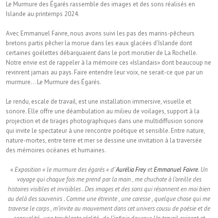
Le Murmure des Égarés rassemble des images et des sons réalisés en
Islande au printemps 2024.
Avec Emmanuel Faivre, nous avons suivi les pas des marins-pêcheurs
bretons partis pêcher la morue dans les eaux glacées d’Islande dont
certaines goélettes débarquaient dans le port morutier de La Rochelle.
Notre envie est de rappeler à la mémoire ces «Islandais» dont beaucoup ne
revinrent jamais au pays. Faire entendre leur voix, ne serait-ce que par un
murmure… Le Murmure des Égarés.
Le rendu, escale de travail, est une installation immersive, visuelle et
sonore. Elle offre une déambulation au milieu de voilages, support à la
projection et de tirages photographiques dans une multidiffusion sonore
qui invite le spectateur à une rencontre poétique et sensible. Entre nature,
nature-mortes, entre terre et mer se dessine une invitation à la traversée
des mémoires océanes et humaines.
«
Exposition « le murmure des égarés « d’
Aurélia Frey
et
Emmanuel Faivre
. Un
voyage qui chaque fois me prend par la main , me chuchote à l’oreille des
histoires visibles et invisibles . Des images et des sons qui résonnent en moi bien
au delà des souvenirs . Comme une étreinte , une caresse , quelque chose qui me
traverse le corps , m’invite au mouvement dans cet univers cousu de poésie et de