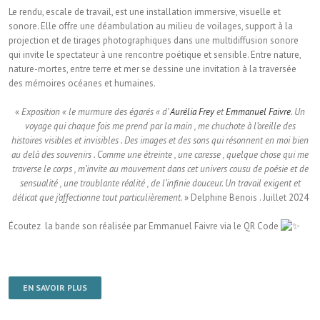
Le rendu, escale de travail, est une installation immersive, visuelle et
sonore. Elle offre une déambulation au milieu de voilages, support à la
projection et de tirages photographiques dans une multidiffusion sonore
qui invite le spectateur à une rencontre poétique et sensible. Entre nature,
nature-mortes, entre terre et mer se dessine une invitation à la traversée
des mémoires océanes et humaines.
«
Exposition « le murmure des égarés « d’
Aurélia Frey
et
Emmanuel Faivre
. Un
voyage qui chaque fois me prend par la main , me chuchote à l’oreille des
histoires visibles et invisibles . Des images et des sons qui résonnent en moi bien
au delà des souvenirs . Comme une étreinte , une caresse , quelque chose qui me
traverse le corps , m’invite au mouvement dans cet univers cousu de poésie et de
sensualité , une troublante réalité , de l’infinie douceur. Un travail exigent et
délicat que j’affectionne tout particulièrement
. » Delphine Benois . Juillet 2024
Écoutez la bande son réalisée par Emmanuel Faivre via le QR Code
EN SAVOIR PLUS