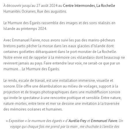
À découvrir jusqu’au 27 août 2024 au
Centre Intermondes, La Rochelle
Humanités Océanes, Rue des augustins.
Le Murmure des Égarés rassemble des images et des sons réalisés en
Islande au printemps 2024.
Avec Emmanuel Faivre, nous avons suivi les pas des marins-pêcheurs
bretons partis pêcher la morue dans les eaux glacées d’Islande dont
certaines goélettes débarquaient dans le port morutier de La Rochelle.
Notre envie est de rappeler à la mémoire ces «Islandais» dont beaucoup ne
revinrent jamais au pays. Faire entendre leur voix, ne serait-ce que par un
murmure… Le Murmure des Égarés.
Le rendu, escale de travail, est une installation immersive, visuelle et
sonore. Elle offre une déambulation au milieu de voilages, support à la
projection et de tirages photographiques dans une multidiffusion sonore
qui invite le spectateur à une rencontre poétique et sensible. Entre nature,
nature-mortes, entre terre et mer se dessine une invitation à la traversée
des mémoires océanes et humaines.
«
Exposition « le murmure des égarés « d’
Aurélia Frey
et
Emmanuel Faivre
. Un
voyage qui chaque fois me prend par la main , me chuchote à l’oreille des