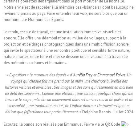
certaines goélettes débarquaient dans le port morutier de La Rochelle.
Notre envie est de rappeler à la mémoire ces «Islandais» dont beaucoup ne
revinrent jamais au pays. Faire entendre leur voix, ne serait-ce que par un
murmure… Le Murmure des Égarés.
Le rendu, escale de travail, est une installation immersive, visuelle et
sonore. Elle offre une déambulation au milieu de voilages, support à la
projection et de tirages photographiques dans une multidiffusion sonore
qui invite le spectateur à une rencontre poétique et sensible. Entre nature,
nature-mortes, entre terre et mer se dessine une invitation à la traversée
des mémoires océanes et humaines.
«
Exposition « le murmure des égarés « d’
Aurélia Frey
et
Emmanuel Faivre
. Un
voyage qui chaque fois me prend par la main , me chuchote à l’oreille des
histoires visibles et invisibles . Des images et des sons qui résonnent en moi bien
au delà des souvenirs . Comme une étreinte , une caresse , quelque chose qui me
traverse le corps , m’invite au mouvement dans cet univers cousu de poésie et de
sensualité , une troublante réalité , de l’infinie douceur. Un travail exigent et
délicat que j’affectionne tout particulièrement
. » Delphine Benois . Juillet 2024
Écoutez la bande son réalisée par Emmanuel Faivre via le QR Code