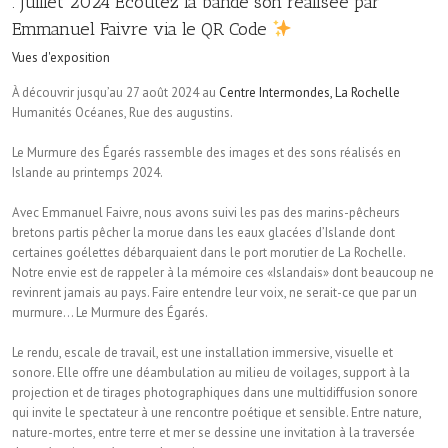
. Juillet 2024 Écoutez la bande son réalisée par
Emmanuel Faivre via le QR Code
Vues d'exposition
À découvrir jusqu’au 27 août 2024 au
Centre Intermondes, La Rochelle
Humanités Océanes, Rue des augustins.
Le Murmure des Égarés rassemble des images et des sons réalisés en
Islande au printemps 2024.
Avec Emmanuel Faivre, nous avons suivi les pas des marins-pêcheurs
bretons partis pêcher la morue dans les eaux glacées d’Islande dont
certaines goélettes débarquaient dans le port morutier de La Rochelle.
Notre envie est de rappeler à la mémoire ces «Islandais» dont beaucoup ne
revinrent jamais au pays. Faire entendre leur voix, ne serait-ce que par un
murmure… Le Murmure des Égarés.
Le rendu, escale de travail, est une installation immersive, visuelle et
sonore. Elle offre une déambulation au milieu de voilages, support à la
projection et de tirages photographiques dans une multidiffusion sonore
qui invite le spectateur à une rencontre poétique et sensible. Entre nature,
nature-mortes, entre terre et mer se dessine une invitation à la traversée