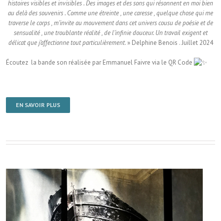
histoires visibles et invisibles . Des images et des sons qui résonnent en moi bien
au delà des souvenirs . Comme une étreinte , une caresse , quelque chose qui me
traverse le corps , m’invite au mouvement dans cet univers cousu de poésie et de
sensualité , une troublante réalité , de l’infinie douceur. Un travail exigent et
délicat que j’affectionne tout particulièrement
. » Delphine Benois . Juillet 2024
Écoutez la bande son réalisée par Emmanuel Faivre via le QR Code
EN SAVOIR PLUS