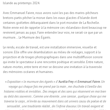
Islande au printemps 2024.
Avec Emmanuel Faivre, nous avons suivi les pas des marins-pêcheurs
bretons partis pêcher la morue dans les eaux glacées d’Islande dont
certaines goélettes débarquaient dans le port morutier de La Rochelle.
Notre envie est de rappeler à la mémoire ces «Islandais» dont beaucoup ne
revinrent jamais au pays. Faire entendre leur voix, ne serait-ce que par un
murmure… Le Murmure des Égarés.
Le rendu, escale de travail, est une installation immersive, visuelle et
sonore. Elle offre une déambulation au milieu de voilages, support à la
projection et de tirages photographiques dans une multidiffusion sonore
qui invite le spectateur à une rencontre poétique et sensible. Entre nature,
nature-mortes, entre terre et mer se dessine une invitation à la traversée
des mémoires océanes et humaines.
«
Exposition « le murmure des égarés « d’
Aurélia Frey
et
Emmanuel Faivre
. Un
voyage qui chaque fois me prend par la main , me chuchote à l’oreille des
histoires visibles et invisibles . Des images et des sons qui résonnent en moi bien
au delà des souvenirs . Comme une étreinte , une caresse , quelque chose qui me
traverse le corps , m’invite au mouvement dans cet univers cousu de poésie et de
sensualité , une troublante réalité , de l’infinie douceur. Un travail exigent et