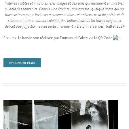
histoires visibles et invisibles . Des images et des sons qui résonnent en moi bien
au delà des souvenirs . Comme une étreinte , une caresse , quelque chose qui me
traverse le corps , m’invite au mouvement dans cet univers cousu de poésie et de
sensualité , une troublante réalité , de l’infinie douceur. Un travail exigent et
délicat que j’affectionne tout particulièrement
. » Delphine Benois . Juillet 2024
Écoutez la bande son réalisée par Emmanuel Faivre via le QR Code
EN SAVOIR PLUS