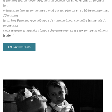
Il était une fois, au Moyen Age, dans un château fort en Auvergne, un seigneur
fort
méchant. Sa fille est condamnée à mort par son père car elle a libéré le prisonnier.
20 ans plus
tard… Une Belle Sauvage débarque de nulle part pour combattre les méfaits du
seigneur. Le
vieux seigneur est grand, sa longue chevelure brune, ses yeux sont petits et noirs.
(suite…)
EN SAVOIR PLUS