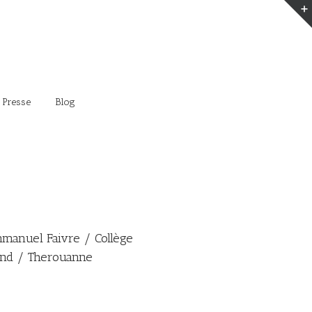
 Presse
Blog
anuel Faivre / Collège
and / Therouanne