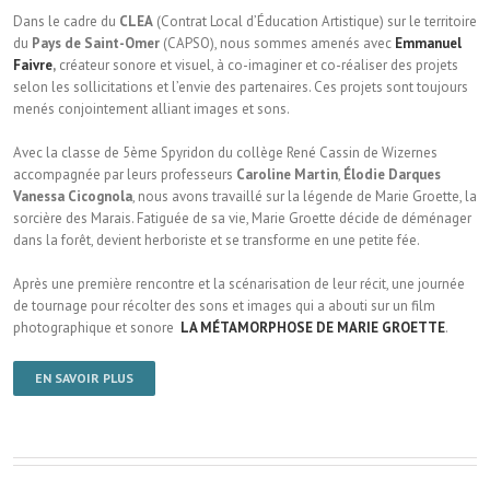
Dans le cadre du
CLEA
(Contrat Local d’Éducation Artistique) sur le territoire
du
Pays de Saint-Omer
(CAPSO), nous sommes amenés avec
Emmanuel
Faivre
,
créateur sonore et visuel, à co-imaginer et co-réaliser des projets
selon les sollicitations et l’envie des partenaires. Ces projets sont toujours
menés conjointement alliant images et sons.
Avec la classe de 5ème Spyridon du collège René Cassin de Wizernes
accompagnée par leurs professeurs
Caroline Martin
,
Élodie Darques
Vanessa Cicognola
, nous avons travaillé sur la légende de Marie Groette, la
sorcière des Marais. Fatiguée de sa vie, Marie Groette décide de déménager
dans la forêt, devient herboriste et se transforme en une petite fée.
Après une première rencontre et la scénarisation de leur récit, une journée
de tournage pour récolter des sons et images qui a abouti sur un film
photographique et sonore
LA MÉTAMORPHOSE DE MARIE GROETTE
.
EN SAVOIR PLUS