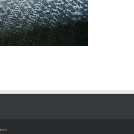
rvés.