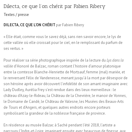
Dilecta, ce que l’on chérit par Fabien Ribery
Textes / presse
DILECTA, CE QUE L’ON CHÉRIT
par Fabien Ribery
« Elle était, comme vous le savez déjà, sans rien savoir encore, le lys de
cette vallée où elle croissait pour le ciel, en le remplissant du parfum de
ses vertus. »
Pour réaliser sa série photographique inspirée de la lecture du
Lys dans la
vallée
d’Honoré de Balzac, roman contant l’histoire d’amour platonique
entre la comtesse Blanche-Henriette de Mortsauf, femme (mal) mariée, et
le renversant Félix de Vandenesse, menant jusqu’à la mort par désespoir de
son héroïne après avoir découvert l’infidélité de son amant imaginaire avec
Lady Dudley, Aurélia Frey s’est rendue dans des lieux merveilleux : le
château d’Azay-le-Rideau, la Château de la Chevrière, le manoir de Vonnes,
le Domaine de Candé, le Château de Valesne, les Musées des Beaux-Arts
de Tours et d’Angers, et quelques autres endroits encore porteurs
symbolisant la grandeur de la noblesse française de province.
En résidence au musée Balzac à Saché pendant l’été 2018, l’artiste a
parcouru l’Indre-et-Loire, imaginant ensuite avec beaucoup de finesse, aux