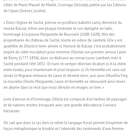
côtés de Marie Maurel de Maillé, l’ouvrage
Dilecta(e)
, publié par Les Editions
de l’épair (Grèzes, Lozère).
« Dans l’église de Saché, précise en postface Isabelle Lamy, directrice du
musée Balzac, trône une plaque funéraire et son épitaphe en latin,
hommage à la pieuse Marguerite de Rousselé (1608-1628), fille des
propriétaires du château de Saché, morte en odeur de sainteté. Elle y est
qualifiée de
Dilecta
(« bien-aimée »). Honoré de Balzac s’est probablement
inspiré de cette inscription pour nommer
Dilectae
son premier amour, Laure
de Berny (1777-1836), dans sa dédicace au roman Louis Lambert, mûri à
Saché pendant l’été 1832 : Et nunc et semper dilectae dicatum (« A la chère
entre toutes, pour maintenant et pour toujours »). Or, Henriette est sans nul
doute le filigrane vertueux de Laure et devient donc, aux yeux d’Aurélia Frey,
la nouvelle
Dilecta
. Marguerite, Laure et Henriette se retrouvent ainsi mises
en abyme dans le récit que nous dévoile en images ce livre. »
Livre d’amour et d’hommage,
Dilecta
est composé d’un herbier, de paysages
et de natures mortes évoquant avec une grande délicatesse l’univers
balzacien.
On sait que dans
Le Lys dans la vallée
le langage floral permet d’exprimer de
façon métaphorique le trouble et l’intensité des sentiments d’une femme