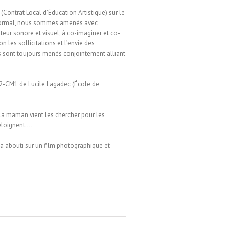
(Contrat Local d’Éducation Artistique) sur le
 Mormal, nous sommes amenés avec
teur sonore et visuel, à co-imaginer et co-
on les sollicitations et l’envie des
ts sont toujours menés conjointement alliant
E2-CM1 de Lucile Lagadec (École de
la maman vient les chercher pour les
’éloignent….
 a abouti sur un film photographique et