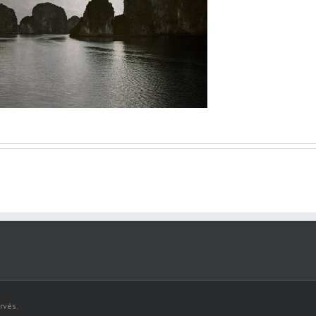
rvés.