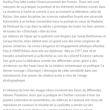
Aurélia Frey lutte contre l’évanouissement des formes . Deux arts sont
mitoyens de sa pratique, la peinture et les éléments mobiliers croisés dans
sa résidence à Saché et comme à son accoutumé la littérature, celle de
Balzac. Une autre discipline, les sciences naturelles fournit une nécessité
fictionnelle à un herbier. L’ensemble trace le portrait en creux de Madame
de Mortsauf du « Lys dans la vallée », prototype de toutes les bien-aimées ,
de toutes les « Dilecta(e) » titre du livre.
Les éditions de l’épair qui le publient sont dirigées par Sandy Berthomieu et
Soraya Hocine, elles éditent avec un grand soin des livres singuliers de
jeunes créatrices. J’ai connu l’exigence et l’engagement artistique d’Aurélia
Frey à l’ENSP d’Arles dont elle est diplômée . Née en 1977, elle vit et
travaille actuellement à La Rochelle au sein du collectif Essence carbone.
Son goût pour la littérature oriente ses différentes séries grâce à des
résidences sur des hauts lieux de la création romanesque ou poétique. Ce
dernier ouvrage « Dilecta(e) » témoigne de cette sensibilité dans une
transmission d’un univers de création écrite à celui de l’image
photographique.
A l’intérieur du livre des images libres montrent des fleurs de différentes
natures. Paradoxe, alors que la pratique de l’herbier consiste à fixer les
plantes collectées et rassemblées, les éditrices et l’auteure ont choisi de
reproduire en couleurs le résultat de la cueillette scannée sur des
rectangles de papier, dont seuls certains sont fixés dans la reliure.