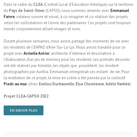
Dans le cadre du
CLEA
(Contrat Local d’Education Artistique) sur le territoire
du
Pays de Saint-Omer
(CAPSO), nous sommes amenés avec
Emmanuel
Faivre
, créateur sonore et visuel, à co-imaginer et co-réaliser des projets
selon les sollicitations et l’envie des partenaires. Ces projets sont toujours
menés conjointement alliant images et sons.
Durant plusieurs semaines, nous avons partagé des moments de vie avec
les résidents de l’EHPAD d’Aire-Sur-La-Lys. Nous avons travaillé pour ce
projet avec
Armelle Antier
, architecte d’intérieur et dessinatrice à
l’élaboration d’un jeu de memory pour les résidents. Les portraits dessinés
ont été réalisés par Armelle, les objets que possèdent les résident
photographiés par Aurélia. Emmanuel enregistrait ces instant de vie. Pour
la restitution de ce projet, la mise en scène a été pensée par le collectif
Pieds au mur
. (Avec
Emilou Duchauvelle
,
Elsa Chomienne
,
Adèle Vanhée
)
Projet CLEA-CAPSO 2022
EN SAVOIR PLUS