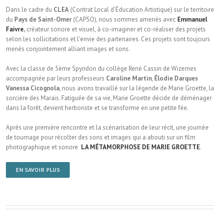
Dans le cadre du
CLEA
(Contrat Local d’Éducation Artistique) sur le territoire
du
Pays de Saint-Omer
(CAPSO), nous sommes amenés avec
Emmanuel
Faivre
,
créateur sonore et visuel, à co-imaginer et co-réaliser des projets
selon les sollicitations et l’envie des partenaires. Ces projets sont toujours
menés conjointement alliant images et sons.
Avec la classe de 5ème Spyridon du collège René Cassin de Wizernes
accompagnée par leurs professeurs
Caroline Martin
,
Élodie Darques
Vanessa Cicognola
, nous avons travaillé sur la légende de Marie Groette, la
sorcière des Marais. Fatiguée de sa vie, Marie Groette décide de déménager
dans la forêt, devient herboriste et se transforme en une petite fée.
Après une première rencontre et la scénarisation de leur récit, une journée
de tournage pour récolter des sons et images qui a abouti sur un film
photographique et sonore
LA MÉTAMORPHOSE DE MARIE GROETTE
.
EN SAVOIR PLUS