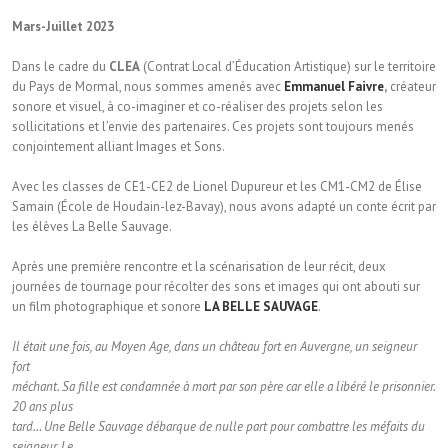
Mars-Juillet 2023
Dans le cadre du
CLEA
(Contrat Local d’Éducation Artistique) sur le territoire
du Pays de Mormal, nous sommes amenés avec
Emmanuel Faivre
,
créateur
sonore et visuel, à co-imaginer et co-réaliser des projets selon les
sollicitations et l’envie des partenaires. Ces projets sont toujours menés
conjointement alliant Images et Sons.
Avec les classes de CE1-CE2 de Lionel Dupureur et les CM1-CM2 de Élise
Samain (École de Houdain-lez-Bavay), nous avons adapté un conte écrit par
les élèves La Belle Sauvage.
Après une première rencontre et la scénarisation de leur récit, deux
journées de tournage pour récolter des sons et images qui ont abouti sur
un film photographique et sonore
LA BELLE SAUVAGE
.
Il était une fois, au Moyen Age, dans un château fort en Auvergne, un seigneur
fort
méchant. Sa fille est condamnée à mort par son père car elle a libéré le prisonnier.
20 ans plus
tard… Une Belle Sauvage débarque de nulle part pour combattre les méfaits du
seigneur. Le