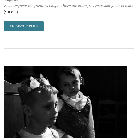
vieux seigneur est grand, sa longue chevelure brune, ses yeux sont petits et noirs.
(suite…)
EN SAVOIR PLUS