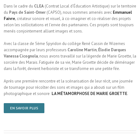
Dans le cadre du
CLEA
(Contrat Local d’Éducation Artistique) sur le territoire
du
Pays de Saint-Omer
(CAPSO), nous sommes amenés avec
Emmanuel
Faivre
,
créateur sonore et visuel, à co-imaginer et co-réaliser des projets
selon les sollicitations et l’envie des partenaires. Ces projets sont toujours
menés conjointement alliant images et sons.
Avec la classe de 5ème Spyridon du collège René Cassin de Wizernes
accompagnée par leurs professeurs
Caroline Martin
,
Élodie Darques
Vanessa Cicognola
, nous avons travaillé sur la légende de Marie Groette, la
sorcière des Marais. Fatiguée de sa vie, Marie Groette décide de déménager
dans la forêt, devient herboriste et se transforme en une petite fée.
Après une première rencontre et la scénarisation de leur récit, une journée
de tournage pour récolter des sons et images qui a abouti sur un film
photographique et sonore
LA MÉTAMORPHOSE DE MARIE GROETTE
.
EN SAVOIR PLUS