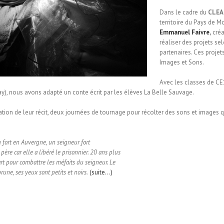
Dans le cadre du
CLEA
territoire du Pays de
Emmanuel Faivre
,
créa
réaliser des projets sel
partenaires. Ces proje
Images et Sons.
Avec les classes de C
), nous avons adapté un conte écrit par les élèves La Belle Sauvage.
ation de leur récit, deux journées de tournage pour récolter des sons et images q
u fort en Auvergne, un seigneur fort
ère car elle a libéré le prisonnier. 20 ans plus
t pour combattre les méfaits du seigneur. Le
une, ses yeux sont petits et noirs.
(suite…)