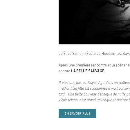
le Houdain-Lez-Bavay
de Élise Samain (École de Houdain-lez-Bavay
Après une première rencontre et la scénaris
sonore
LA BELLE SAUVAGE
.
Il était une fois, au Moyen Age, dans un châtea
méchant. Sa fille est condamnée à mort par son p
tard… Une Belle Sauvage débarque de nulle par
vieux seigneur est grand, sa longue chevelure br
EN SAVOIR PLUS