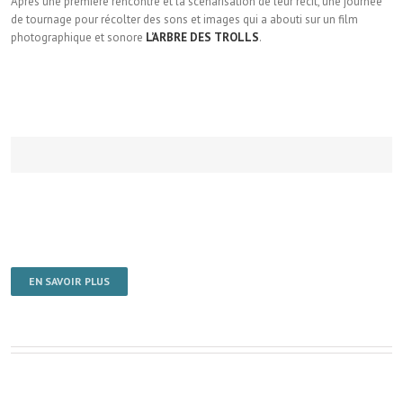
Après une première rencontre et la scénarisation de leur récit, une journée
de tournage pour récolter des sons et images qui a abouti sur un film
photographique et sonore
L’ARBRE DES TROLLS
.
EN SAVOIR PLUS