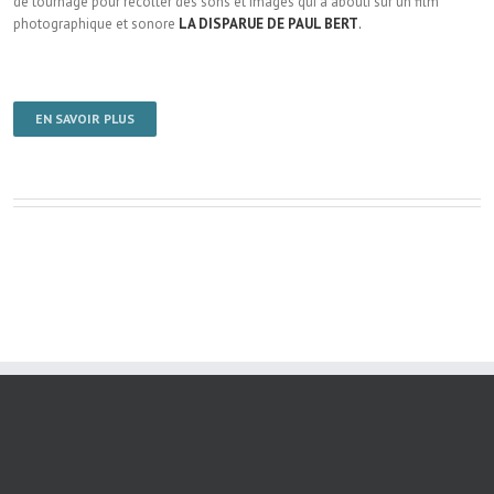
de tournage pour récolter des sons et images qui a abouti sur un film
photographique et sonore
LA DISPARUE DE PAUL BERT
.
EN SAVOIR PLUS